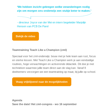
‘We hebben inzicht gekregen welke veranderingen nodig
zijn om morgen ons onderwijs een stukje beter te maken.’
- directeur Joyce van der Mei en intern begeleider Marjolijn
Hensen van PCB De Parel
Bekijk de video
Teamtraining Teach Like a Champion (zml)
Speciaal voor het zml-onderwijs: bouw met je hele team aan rust, focus
en sterke lessen. Met Teach Like a Champion werk je aan eenduidige
routines, hoge verwachtingen en activerende didactiek. Dit doe je met
technieken waarmee jullie team direct aan de slag kan. Vanaf 8
deelnemers verzorgen we een teamtraining op maat, bij jullie op school.
Vraag vrijblijvend naar de mogelijkheden
Agenda
Save the date! Het zml-congres - wo 16 september