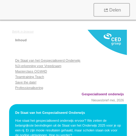
Delen
Bekijk in browser
Inhoud
De Staat van het Gespecialiseerd Onderwijs
NJi-erkenning voor Vreedzaam
Masterclass OGW4D
Teamtraining Teach
Save the date!
Professionalisering
Gespecialiseerd onderwijs
Nieuwsbrief mei, 2026
De Staat van het Gespecialiseerd Onderwijs
Hoe staat het gespecialiseerd onderwijs ervoor? We zetten de
belangrijkste bevindingen uit de Staat van het Onderwijs 2025 voor je op
een rij. Er zijn mooie resultaten gehaald, maar scholen staan ook voor
de nodige uitdagingen. Hoe nu verder?